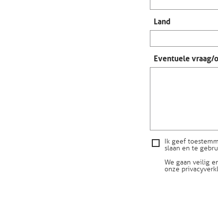
Land
Eventuele vraag/
Ik geef toestemm
slaan en te gebr
We gaan veilig e
onze
privacyverk