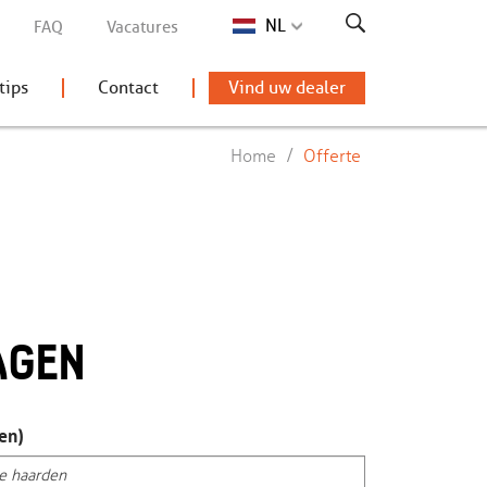
NL
FAQ
Vacatures
tips
Contact
Vind uw dealer
/
Home
Offerte
AGEN
en)