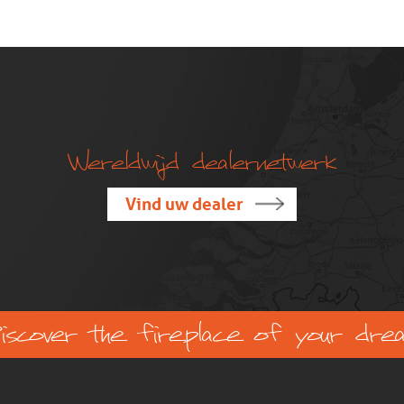
Wereldwijd dealernetwerk
Vind uw dealer
scover the fireplace of your dre