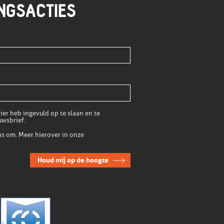
INGSACTIES
er heb ingevuld op te slaan en te
uwsbrief.
s om. Meer hierover in onze
licht
Houd mij op de hoogte