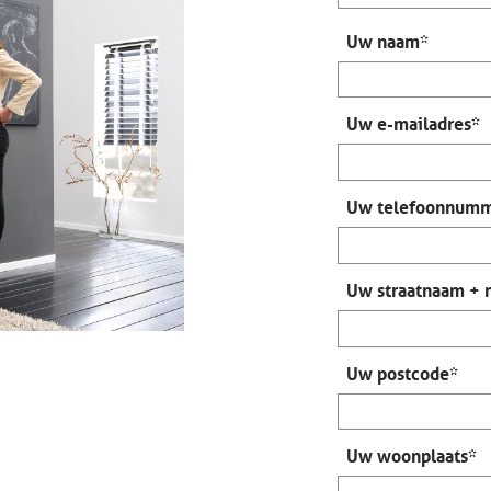
Uw naam*
Uw e-mailadres*
Uw telefoonnum
Uw straatnaam + n
Uw postcode*
Uw woonplaats*