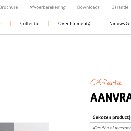
Brochure
Afvoerberekening
Downloads
Garantie
e
Collectie
Over Element4
Nieuws & 
Offerte
AANVR
Gekozen product(